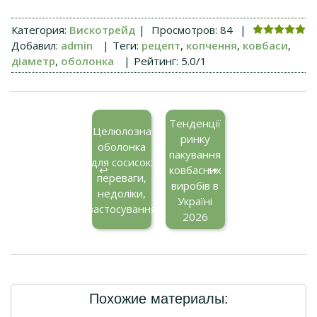
Категория
:
Вискотрейд
|
Просмотров
:
84
|
Добавил
:
admin
|
Теги
:
рецепт
,
копчення
,
ковбаси
,
діаметр
,
оболонка
|
Рейтинг
:
5.0
/
1
Тенденції
Целюлозна
ринку
оболонка
пакування
для сосисок:
ковбасних
переваги,
виробів в
недоліки,
Україні
застосування
2026
Похожие материалы: