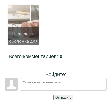
Целюлозна
оболонка для
сосисок:
переваги,
Всего комментариев
:
0
недолік...
Войдите:
Отправить