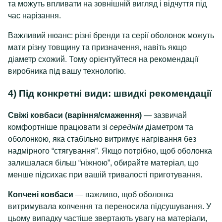
та можуть впливати на зовнішній вигляд і відчуття під
час нарізання.
Важливий нюанс: різні бренди та серії оболонок можуть
мати різну товщину та призначення, навіть якщо
діаметр схожий. Тому орієнтуйтеся на рекомендації
виробника під вашу технологію.
4) Під конкретні види: швидкі рекомендації
Свіжі ковбаси (варіння/смаження)
— зазвичай
комфортніше працювати зі
середнім
діаметром та
оболонкою, яка стабільно витримує нагрівання без
надмірного “стягування”. Якщо потрібно, щоб оболонка
залишалася більш “ніжною”, обирайте матеріал, що
менше підсихає при вашій тривалості приготування.
Копчені ковбаси
— важливо, щоб оболонка
витримувала копчення та переносила підсушування. У
цьому випадку частіше звертають увагу на матеріали,