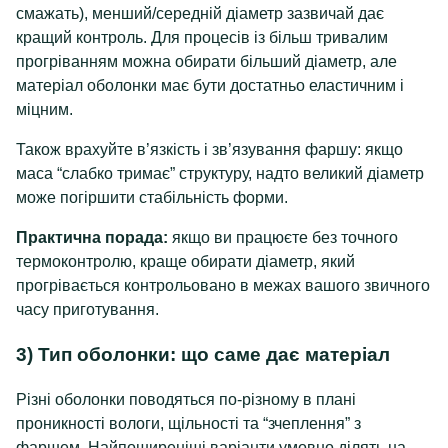
смажать), менший/середній діаметр зазвичай дає
кращий контроль. Для процесів із більш тривалим
прогріванням можна обирати більший діаметр, але
матеріал оболонки має бути достатньо еластичним і
міцним.
Також врахуйте в’язкість і зв’язування фаршу: якщо
маса “слабко тримає” структуру, надто великий діаметр
може погіршити стабільність форми.
Практична порада:
якщо ви працюєте без точного
термоконтролю, краще обирати діаметр, який
прогрівається контрольовано в межах вашого звичного
часу приготування.
3) Тип оболонки: що саме дає матеріал
Різні оболонки поводяться по-різному в плані
проникності вологи, щільності та “зчеплення” з
фаршем. Найпоширеніші варіанти умовно ділять на