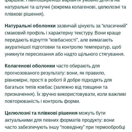
натуральні та штучні (зокрема колагенові, целюлозні та
плівкові рішення).
Натуральні оболонки
зазвичай цінують за “класичний”
смаковий профіль і характерну текстуру. Вони краще
передають відчуття “ковбасності”, але вимагають
акуратнішої підготовки та контролю температур, щоб
уникнути пересихання або надто щільного стягування.
Колагенові оболонки
часто обирають для
прогнозованого результату: вони, як правило,
рівномірні, прості в роботі й добре підходять для
багатьох типів ковбас (залежно від товщини та
призначення). Їх зручно використовувати, коли важливі
повторюваність і контроль форми.
Целюлозні та плівкові рішення
можуть бути
актуальними для певних форматів продукту: вони
часто забезпечують іншу “поведінку” при термообробці