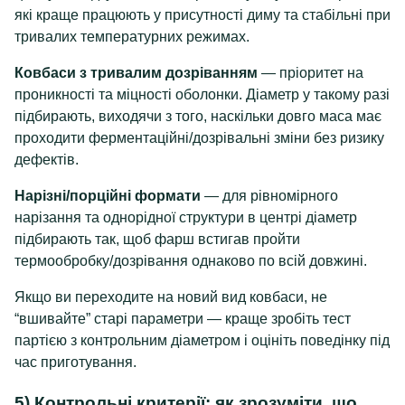
які краще працюють у присутності диму та стабільні при
тривалих температурних режимах.
Ковбаси з тривалим дозріванням
— пріоритет на
проникності та міцності оболонки. Діаметр у такому разі
підбирають, виходячи з того, наскільки довго маса має
проходити ферментаційні/дозрівальні зміни без ризику
дефектів.
Нарізні/порційні формати
— для рівномірного
нарізання та однорідної структури в центрі діаметр
підбирають так, щоб фарш встигав пройти
термообробку/дозрівання однаково по всій довжині.
Якщо ви переходите на новий вид ковбаси, не
“вшивайте” старі параметри — краще зробіть тест
партією з контрольним діаметром і оцініть поведінку під
час приготування.
5) Контрольні критерії: як зрозуміти, що