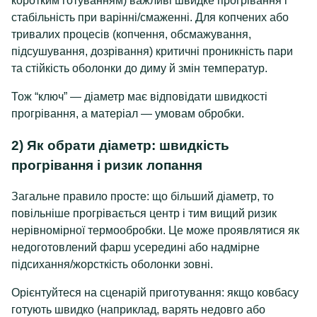
коротким готуванням) важливі швидке прогрівання і
стабільність при варінні/смаженні. Для копчених або
тривалих процесів (копчення, обсмажування,
підсушування, дозрівання) критичні проникність пари
та стійкість оболонки до диму й змін температур.
Тож “ключ” — діаметр має відповідати швидкості
прогрівання, а матеріал — умовам обробки.
2) Як обрати діаметр: швидкість
прогрівання і ризик лопання
Загальне правило просте: що більший діаметр, то
повільніше прогрівається центр і тим вищий ризик
нерівномірної термообробки. Це може проявлятися як
недоготовлений фарш усередині або надмірне
підсихання/жорсткість оболонки зовні.
Орієнтуйтеся на сценарій приготування: якщо ковбасу
готують швидко (наприклад, варять недовго або