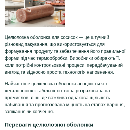
Целюлозна оболонка для сосисок — це штучний
різновид пакування, що використовується для
формування продукту та забезпечення його правильної
форми під час термообробки. Виробники обирають її,
коли потрібні контрольовані процеси, передбачуваний
вигляд та відносно проста технологія наповнення.
Найчастіше целюлозна оболонка асоціюється з
«еталонною» стабільністю: вона розрахована на
промислові лінії, де важлива однакова щільність
набивання та прогнозована міцність на етапах варіння,
запікання чи копчення.
Переваги целюлозної оболонки