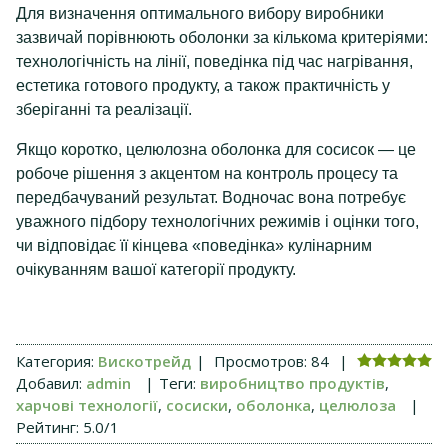
Для визначення оптимального вибору виробники
зазвичай порівнюють оболонки за кількома критеріями:
технологічність на лінії, поведінка під час нагрівання,
естетика готового продукту, а також практичність у
зберіганні та реалізації.
Якщо коротко, целюлозна оболонка для сосисок — це
робоче рішення з акцентом на контроль процесу та
передбачуваний результат. Водночас вона потребує
уважного підбору технологічних режимів і оцінки того,
чи відповідає її кінцева «поведінка» кулінарним
очікуванням вашої категорії продукту.
Категория
:
Вискотрейд
|
Просмотров
:
84
|
Добавил
:
admin
|
Теги
:
виробництво продуктів
,
харчові технології
,
сосиски
,
оболонка
,
целюлоза
|
Рейтинг
:
5.0
/
1